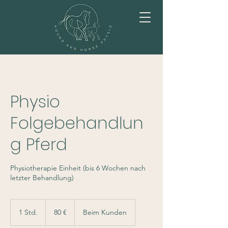
Physio
Folgebehandlun
g Pferd
Physiotherapie Einheit (bis 6 Wochen nach
letzter Behandlung)
80
Euro
1 Std.
1
80 €
Beim Kunden
S