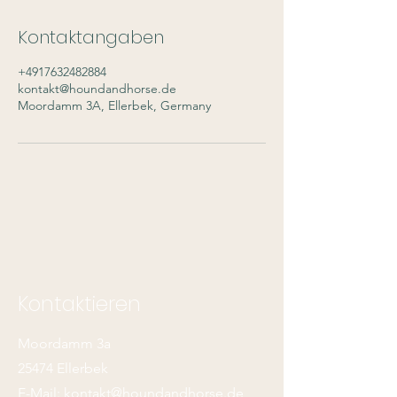
t
d
Kontaktangaben
+4917632482884
kontakt@houndandhorse.de
Moordamm 3A, Ellerbek, Germany
Kontaktieren
Moordamm 3a
25474 Ellerbek
E-Mail:
kontakt@houndandhorse.de